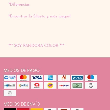
*Diferencias
*Encontrar la Silueta y más juegos!
*** SOY PANDORA COLOR ***
MEDIOS DE PAGO
MEDIOS DE ENVÍO