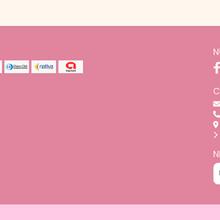
N
C
N