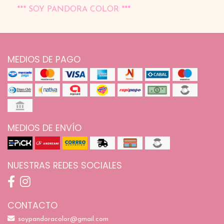
*** SOY PANDORA COLOR ***
MEDIOS DE PAGO
MEDIOS DE ENVÍO
NUESTRAS REDES SOCIALES
CONTACTO
soypandoracolor@gmail.com