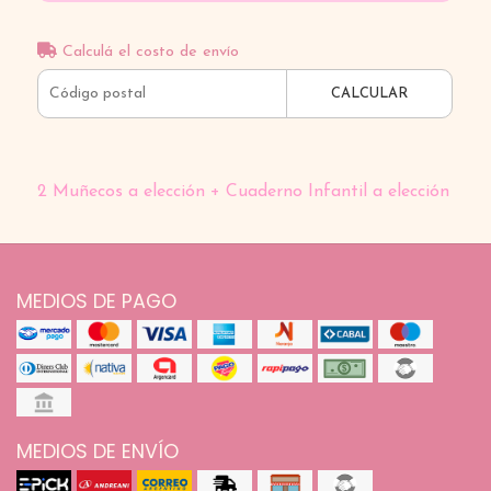
Calculá el costo de envío
CALCULAR
2 Muñecos a elección + Cuaderno Infantil a elección
MEDIOS DE PAGO
MEDIOS DE ENVÍO